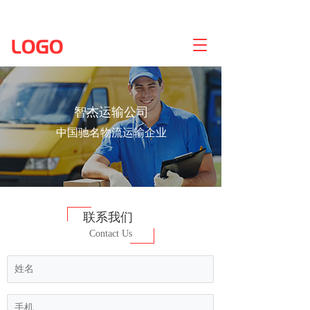
T
o
g
g
l
智杰运输公司
e
n
中国驰名物流运输企业
a
v
i
g
a
t
联系我们
i
Contact Us
o
n